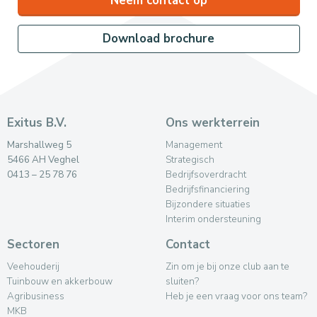
Neem contact op
Download brochure
Exitus B.V.
Ons werkterrein
Marshallweg 5
Management
5466 AH Veghel
Strategisch
0413 – 25 78 76
Bedrijfsoverdracht
Bedrijfsfinanciering
Bijzondere situaties
Interim ondersteuning
Sectoren
Contact
Veehouderij
Zin om je bij onze club aan te
Tuinbouw en akkerbouw
sluiten?
Agribusiness
Heb je een vraag voor ons team?
MKB