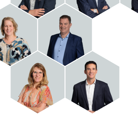
Marion
Pieter
an de Sande
van Gorkum
Caroline
Marin
van Vegchel
de Feijter