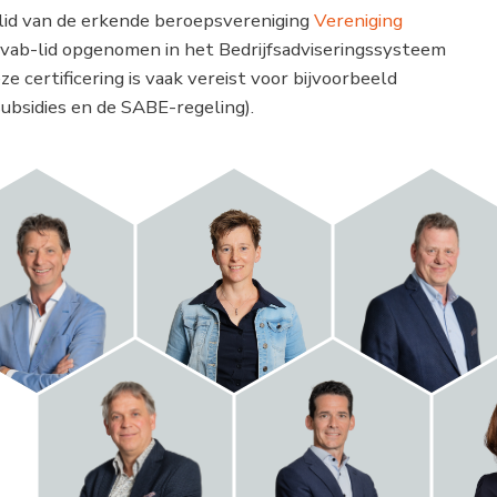
 lid van de erkende beroepsvereniging
Vereniging
als vab-lid opgenomen in het Bedrijfsadviseringssysteem
certificering is vaak vereist voor bijvoorbeeld
ubsidies en de SABE-regeling).
John
Lidian
Rinus
Koeken
Janssen
Hulsen
Jack
Jeroen
Beerkens
Doornenbal