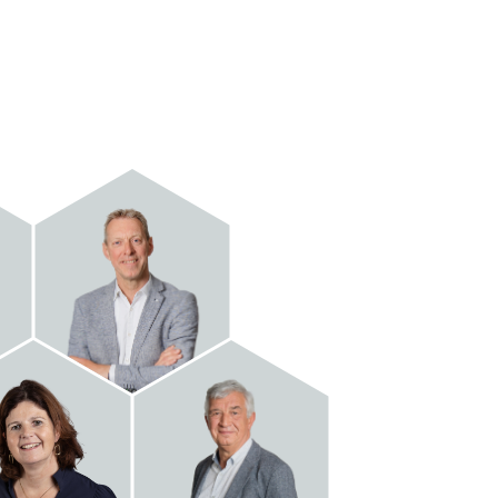
Patrick
van Oijen
Marieke
Hans
Holweg
van Zutphen