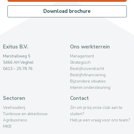
Download brochure
Exitus B.V.
Ons werkterrein
Marshallweg 5
Management
5466 AH Veghel
Strategisch
0413 – 25 78 76
Bedrijfsoverdracht
Bedrijfsfinanciering
Bijzondere situaties
Interim ondersteuning
Sectoren
Contact
Veehouderij
Zin om je bij onze club aan te
Tuinbouw en akkerbouw
sluiten?
Agribusiness
Heb je een vraag voor ons team?
MKB