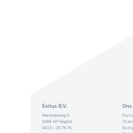
Exitus B.V.
Ons 
Marshallweg 5
Mana
5466 AH Veghel
Strat
0413 – 25 78 76
Bedri